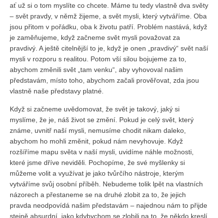
ať už si o tom myslíte co chcete. Máme tu tedy vlastně dva světy
– svět pravdy, v němž žijeme, a svět mysli, který vytváříme. Oba
jsou přitom v pořádku, oba k životu patří. Problém nastává, když
je zaměňujeme, když začneme svět mysli považovat za
pravdivý. A ještě citelnější to je, když je onen „pravdivý“ svět naší
mysli v rozporu s realitou. Potom vší silou bojujeme za to,
abychom změnili svět „tam venku“, aby vyhovoval našim
představám, místo toho, abychom začali prověřovat, zda jsou
vlastně naše představy platné.
Když si začneme uvědomovat, že svět je takový, jaký si
myslíme, že je, náš život se změní. Pokud je celý svět, který
známe, uvnitř naší mysli, nemusíme chodit nikam daleko,
abychom ho mohli změnit, pokud nám nevyhovuje. Když
rozšíříme mapu světa v naší mysli, uvidíme náhle možnosti,
které jsme dříve neviděli. Pochopíme, že své myšlenky si
můžeme volit a využívat je jako tvůrčího nástroje, kterým
vytváříme svůj osobní příběh. Nebudeme tolik lpět na vlastních
názorech a přestaneme se na druhé zlobit za to, že jejich
pravda neodpovídá našim představám – najednou nám to přijde
stejně absurdní, jako kdybychom se zlobili na to, že někdo kreslí