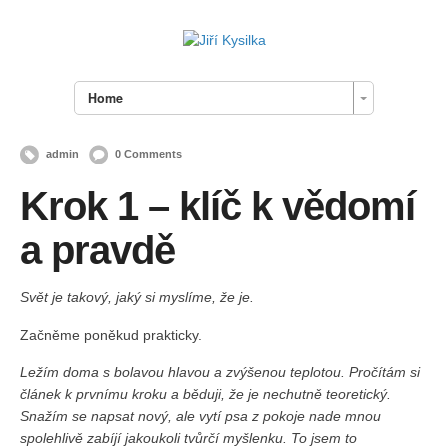
Home
admin
0 Comments
Krok 1 – klíč k vědomí
a pravdě
Svět je takový, jaký si myslíme, že je.
Začněme poněkud prakticky.
Ležím doma s bolavou hlavou a zvýšenou teplotou. Pročítám si
článek k prvnímu kroku a běduji, že je nechutně teoretický.
Snažím se napsat nový, ale vytí psa z pokoje nade mnou
spolehlivě zabíjí jakoukoli tvůrčí myšlenku. To jsem to