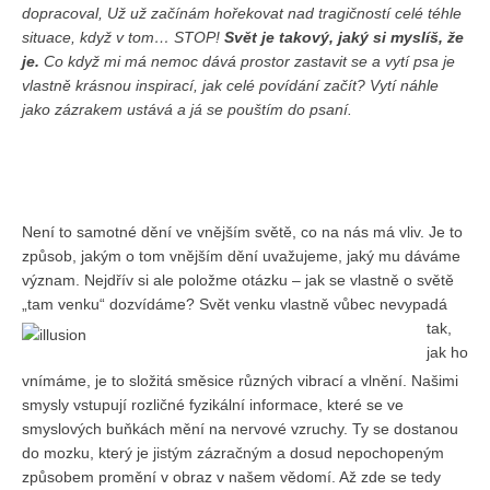
dopracoval, Už už začínám hořekovat nad tragičností celé téhle
situace, když v tom… STOP!
Svět je takový, jaký si myslíš, že
je.
Co když mi má nemoc dává prostor zastavit se a vytí psa je
vlastně krásnou inspirací, jak celé povídání začít? Vytí náhle
jako zázrakem ustává a já se pouštím do psaní.
Není to samotné dění ve vnějším světě, co na nás má vliv. Je to
způsob, jakým o tom vnějším dění uvažujeme, jaký mu dáváme
význam. Nejdřív si ale položme otázku – jak se vlastně o světě
„tam venku“ dozvídáme?
Svět venku vlastně vůbec nevypadá
tak,
jak ho
vnímáme, je to složitá směsice různých vibrací a vlnění. Našimi
smysly vstupují rozličné fyzikální informace, které se ve
smyslových buňkách mění na nervové vzruchy. Ty se dostanou
do mozku, který je jistým zázračným a dosud nepochopeným
způsobem promění v obraz v našem vědomí. Až zde se tedy