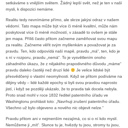
setkáváme s vnějším světem. Žádný lepší svět, než je ten v naší
mysli, k dispozici nemáme.
Realitu tedy nevnímáme přímo, ale skrze jakýsi odraz v našem
vědomí. Tato mapa může být více či méně kvalitní, může nám
poskytovat více či méně možností, v zásadě to ovšem je stále
jen mapa. Příliš často přitom začneme zaměňovat svou mapu
za realitu. Začneme věřit svým myšlenkám a považovat je za
pravdu. Ten, kdo odpovídá naší mapě, pravdu „má“, ten, kdo je
s ní v rozporu, pravdu „nemá“. To je vysvětlením onoho
záhadného úkazu, že z nějakého prapodivného důvodu „máme“
pravdu daleko častěji než druzí lidé
Je velice lidské být
přesvědčený o vlastní neomylnosti. Když se přitom podíváme na
dějiny vědy – lidé každé epochy si byli svou pravdou naprosto
jistí, i když se později ukázalo, že to pravda tak docela nebyla.
Proto snad mohl v roce 1832 ředitel patentního úřadu ve
Washingtonu prohlásit toto: „Navrhuji zrušení patentního úřadu.
Všechno už bylo objeveno a nového nic objevit nelze.“
Pravdu přitom ani v nejmenším nezajímá, co si o ní kdo myslí.
Nemůžeme ji „mít“. Slunce tu je, hvězdy tu jsou, stromy tu jsou,